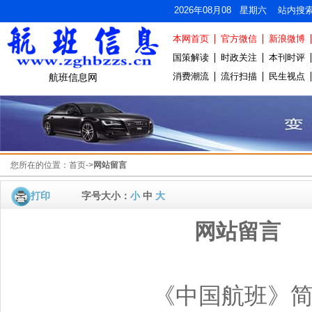
2026年08月08 星期六 站内搜
本网首页
官方微信
新浪微博
国策解读
时政关注
本刊时评
消费潮流
流行扫描
民生视点
航班信息网
您所在的位置：
首页
->
网站留言
打印
字号大小：
小
中
大
网站留言
《中国航班》