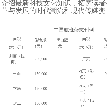
介绍最新科技文化知识，拓宽读者
革与发展的时代潮流和现代传媒变
中国航班杂志
刊例
面积
面积
彩色版
黑白版
（元）
（元）
（
(大16开）
（大16开）
封面（拉
200,000
扉页
8
页）
内页（彩
封面
150,000
2
色）
内页（黑
封底
120,000
白）
刊花（1 x
封二
100,000
1）