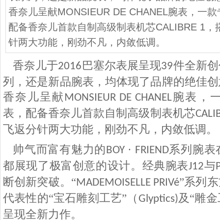
香奈儿呈献MONSIEUR DE CHANEL腕表，
配备香奈儿首款自制高级制表机芯CALIBRE 1
针两大功能，刚劲不凡，内敛低调。
香奈儿于
巴塞尔表展呈现
件全新创
2016
39
列，还是新品腕表，均体现了品牌的绝佳创
香奈儿呈献
腕表，
MONSIEUR DE CHANEL
表，配备香奈儿首款自制高级制表机芯
CALI
飞返分针两大功能，刚劲不凡，内敛低调。
帅气而富有魅力的
·
系列腕表
BOY
FRIEND
都展现了极富创意的设计。经典腕表
与
J12
断创新突破。“
”系列
MADEMOISELLE PRIVé
代表性的“宝石雕刻工艺”（
及“雕金
Glyptics)
呈现全新力作。