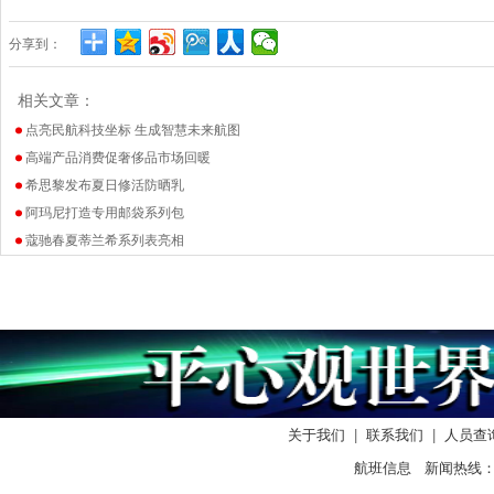
分享到：
相关文章：
点亮民航科技坐标 生成智慧未来航图
高端产品消费促奢侈品市场回暖
希思黎发布夏日修活防晒乳
阿玛尼打造专用邮袋系列包
蔻驰春夏蒂兰希系列表亮相
关于我们
|
联系我们
|
人员查
航班信息 新闻热线： 0