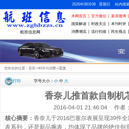
2026年08月09 星期日 站内搜
本网首页
官方微信
新浪微博
国策解读
时政关注
本刊时评
消费潮流
流行扫描
民生视点
航班信息网
您所在的位置：
首页
->
时尚与消费
->
正文
打印
字号大小：
小
中
大
香奈儿推首款自制机
2016-04-01 21:46:04 作
核心摘要：
香奈儿于2016巴塞尔表展呈现39件
表系列，还是新品腕表，均体现了品牌的绝佳创