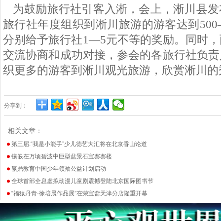
为鼓励旅行社引客入淅，会上，淅川县发
旅行社年度组织到淅川旅游的游客达到500—
分别给予旅行社1—5元不等的奖励。同时
交流协商和成功对接，参会的各旅行社负责
织更多的游客到淅川观光旅游，欣赏淅川的
分享到：
相关文章：
第三届.“我是小能手”少儿德艺大汇将在北京香山论道
镶嵌在万顷碧波中巨型盆景石宝寨寨楼
赢鼎教育中国少年领袖公益计划启动
全球首部全息虚拟动漫儿童剧震撼登陆北京国际图书节
“福猿丹青·徐培晨作品展”在荣宝斋天津分店隆重开幕