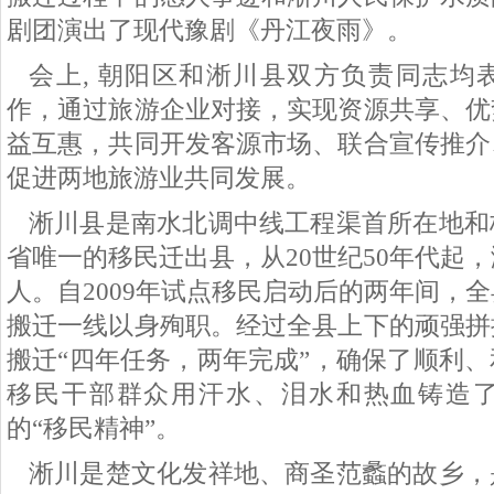
剧团演出了现代豫剧《丹江夜雨》。
会上, 朝阳区和淅川县双方负责同志均
作，通过旅游企业对接，实现
资源共享、优
益互惠，共同开发客源市场、联合宣传推介
促进两地旅游业共同发展。
淅川县是南水北调中线工程渠首所在地和
省唯一的移民迁出县，从20世纪50年代起，
人。自2009年试点移民启动后的两年间，全
搬迁一线以身殉职。经过全县上下的顽强拼
搬迁“四年任务，两年完成”，确保了顺利
移民干部群众用汗水、泪水和热血铸造
的“移民精神”。
淅川是楚文化发祥地、商圣范蠡的故乡，