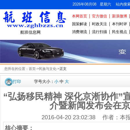
2026年08月08 星期六 站内搜
本网首页
官方微信
新浪微博
国策解读
时政关注
本刊时评
消费潮流
流行扫描
民生视点
航班信息网
您所在的位置：
首页
->
民族与文化
->
正文
打印
字号大小：
小
中
大
“弘扬移民精神 深化京淅协作”
介暨新闻发布会在
2016-04-20 23:02:38 作者：
核心摘要：