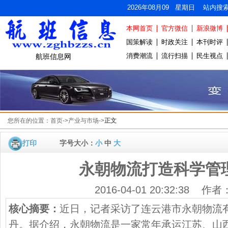
2026年08月09 星期日 站内搜
本网首页
官方微信
新浪微博
国策解读
时政关注
本刊时评
消费潮流
流行扫描
民生视点
航班信息网
您所在的位置：
首页
->
产业与市场
->
正文
打印
字号大小：
小
中
大
永朝物流打造科学管
2016-04-01 20:32:38 作
核心摘要：
近日，记者采访了连云港市永朝物流
丹。据介绍，永朝物流是一家常年承运江苏、山