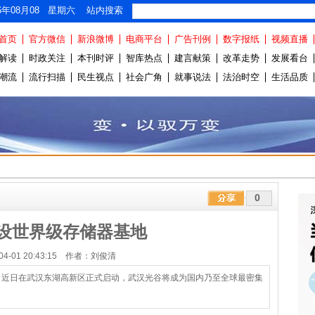
26年08月08 星期六 站内搜索
首页
官方微信
新浪微博
电商平台
广告刊例
数字报纸
视频直播
解读
时政关注
本刊时评
智库热点
建言献策
改革走势
发展看台
潮流
流行扫描
民生视点
社会广角
就事说法
法治时空
生活品质
0
设世界级存储器基地
-04-01 20:43:15 作者：刘俊清
，近日在武汉东湖高新区正式启动，武汉光谷将成为国内乃至全球最密集