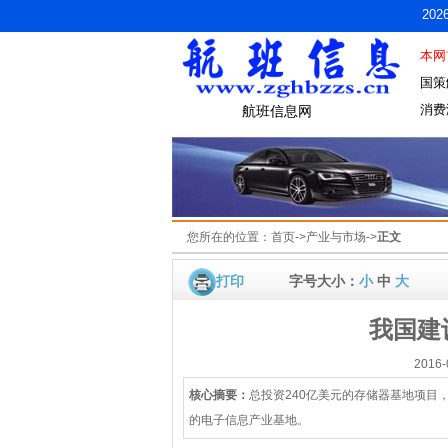
20
本网
国策
消费
航班信息网
您所在的位置：
首页
->
产业与市场
->
正文
打印
字号大小：
小
中
大
我国建
2016
核心摘要：
总投资240亿美元的存储器基地项目
的电子信息产业基地。