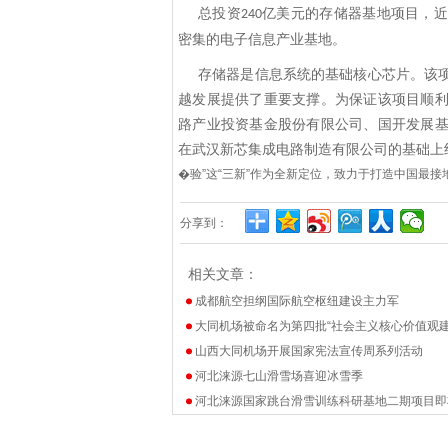
总投资
亿美元的存储器基地项目，近
240
密集的电子信息产业基地。
存储器是信息系统的基础核心芯片。该
越发展提供了重要支撑。为保证该项目顺
路产业投资基金股份有限公司、国开发展
在武汉新芯集成电路制造有限公司的基础上
�验”这“三新”作为全新定位，致力于打造中国最
分享到：
相关文章：
成都航空担纲国际航空枢纽建设主力军
大同机场被命名为第四批“社会主义核心价值观
山西大同机场开展国家宪法宣传周系列活动
河北涞源七山滑雪场喜迎冰雪季
河北涞源国家跳台滑雪训练科研基地二期项目即