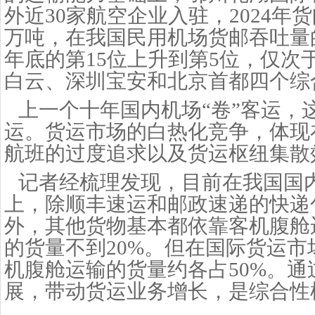
外近30家航空企业入驻，2024年货
万吨，在我国民用机场货邮吞吐量的
年底的第15位上升到第5位，仅次
白云、深圳宝安和北京首都四个综
上一个十年国内机场
“卷”客运，
运。货运市场的白热化竞争，体现
航班的过度追求以及货运枢纽集散
记
者经梳理发现，目前在我国国
上，除顺丰速运和邮政速递的快递
外，其他货物基本都依靠客机腹舱
的货量不到
20%。但在国际货运
机腹舱运输的货量约各占50%。通
展，带动货运业务增长，是综合性